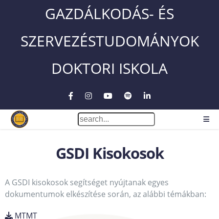
GAZDÁLKODÁS- ÉS
SZERVEZÉSTUDOMÁNYOK
DOKTORI ISKOLA
GSDI Kisokosok
A GSDI kisokosok segítséget nyújtanak egyes
dokumentumok elkészítése során, az alábbi témákban:
MTMT