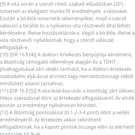
(9) A vita során a szerző rövid, szabad előadásban (20′)
ismerteti az elvégzett munka fő eredményeit, a téziseket.
Ezután a bírálók ismertetik véleményüket, majd a szerző
válaszol a bírálók és a nyilvános vita résztvevői által feltett
kérdésekre, illetve hozzászólásokra. Végül a bírálók, illetve a
vita résztvevői nyilatkoznak, hogy a szerző válaszát
elfogadják-e.
(10) [DR 16.§ (4)] A doktori értekezés benyújtója kérelmére,
a Bizottság támogató véleménye alapján és a TDHT
jóváhagyásával zárt védés tartható, ha a doktori értekezés
szabadalmi eljárással érintett vagy nemzetbiztonsági okból
minősített adatot tartalmaz.
(11) [DR 16.§ (5)] A vita lezárása után a bizottság zárt ülésen,
titkos szavazással dönt az értekezés elfogadásáról. Az elnök
ezután az eredményt nyilvánosan kihirdeti.
(12) A Bizottság pontozással (0-1-2-3-4 pont) dönt a védés
eredményéről. Az értekezés akkor tekinthető
elfogadottnak, ha a kapott pontok összege eléri az elérhető
pontszám 60 %-át.