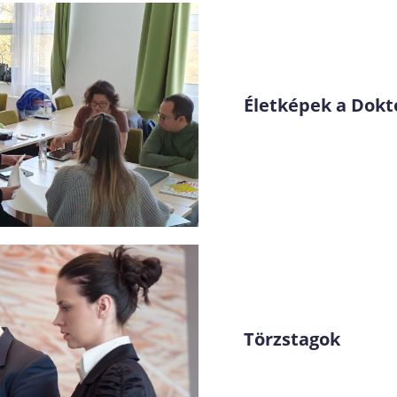
Életképek a Dokto
Törzstagok