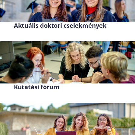
Aktuális doktori cselekmények
Kutatási fórum