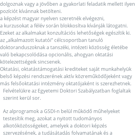
dolgoznak vagy a jövőben a gyakorlati feladatik mellett ilyen
pozíciót kívánnak betölteni.
a képzést magyar nyelven szeretnék elvégezni,
a kurzusokat a félév során blokkosítva kívánják látogatni.
Ezeket az alkalmakat konzultációs lehetőségek egészítik ki.
az „alkalmazott kutatói” célcsoportban tanuló
doktoranduszoknak a tanszéki, intézeti közösség életébe
való bekapcsolódása opcionális, ahogyan oktatási
kötelezettségeik sincsenek.
Oktatási, oktatástámogatási krediteket saját munkahelyük
belső képzési rendszerének aktív közreműködőjeként vagy
más felsőoktatási intézmény oktatójaként is szerezhetnek.
Felvételükre az Egyetemi Doktori Szabályzatban foglaltak
szerint kerül sor.
Az alprogramok a GSDI-n belül működő műhelyeket
testesítik meg, azokat a nyitott tudományos
alkotóközösségeket, amelyek a doktori képzés
szervezésének, a tudásátadás folyamatának és a