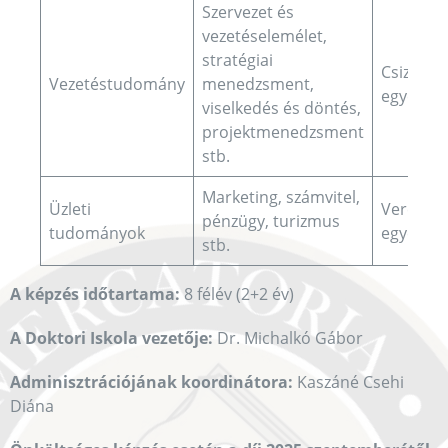
Szervezet és
vezetéselemélet,
stratégiai
Csizmadi
Vezetéstudomány
menedzsment,
egyetemi
viselkedés és döntés,
projektmenedzsment
stb.
Marketing, számvitel,
Üzleti
Veres Zo
pénzügy, turizmus
tudományok
egyetemi
stb.
A képzés időtartama:
8 félév (2+2 év)
A Doktori Iskola vezetője:
Dr. Michalkó Gábor
Adminisztrációjának koordinátora:
Kaszáné Csehi
Diána