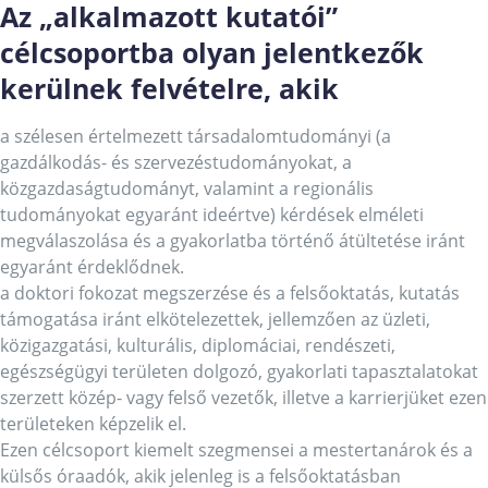
Az
„alkalmazott kutatói”
célcsoportba olyan jelentkezők
kerülnek felvételre, akik
a szélesen értelmezett társadalomtudományi (a
gazdálkodás- és szervezéstudományokat, a
közgazdaságtudományt, valamint a regionális
tudományokat egyaránt ideértve) kérdések elméleti
megválaszolása és a gyakorlatba történő átültetése iránt
egyaránt érdeklődnek.
a doktori fokozat megszerzése és a felsőoktatás, kutatás
támogatása iránt elkötelezettek, jellemzően az üzleti,
közigazgatási, kulturális, diplomáciai, rendészeti,
egészségügyi területen dolgozó, gyakorlati tapasztalatokat
szerzett közép- vagy felső vezetők, illetve a karrierjüket ezen
területeken képzelik el.
Ezen célcsoport kiemelt szegmensei a mestertanárok és a
külsős óraadók, akik jelenleg is a felsőoktatásban