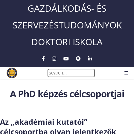
GAZDÁLKODÁS- ÉS
SZERVEZÉSTUDOMÁNYOK
DOKTORI ISKOLA
A PhD képzés célcsoportjai
Az
„akadémiai kutatói”
célcsoportba olyan jelentkezők