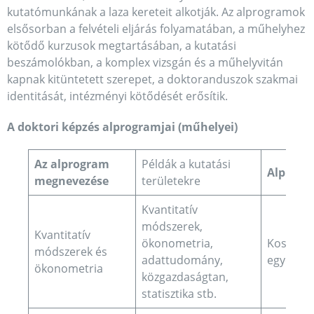
kutatómunkának a laza kereteit alkotják. Az alprogramok
elsősorban a felvételi eljárás folyamatában, a műhelyhez
kötődő kurzusok megtartásában, a kutatási
beszámolókban, a komplex vizsgán és a műhelyvitán
kapnak kitüntetett szerepet, a doktoranduszok szakmai
identitását, intézményi kötődését erősítik.
A doktori képzés alprogramjai (műhelyei)
Az alprogram
Példák a kutatási
Alprogr
megnevezése
területekre
Kvantitatív
módszerek,
Kvantitatív
ökonometria,
Kosztyán
módszerek és
adattudomány,
egyetemi
ökonometria
közgazdaságtan,
statisztika stb.