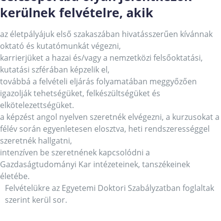
kerülnek felvételre, akik
az életpályájuk első szakaszában hivatásszerűen kívánnak
oktató és kutatómunkát végezni,
karrierjüket a hazai és/vagy a nemzetközi felsőoktatási,
kutatási szférában képzelik el,
továbbá a felvételi eljárás folyamatában meggyőzően
igazolják tehetségüket, felkészültségüket és
elkötelezettségüket.
a képzést angol nyelven szeretnék elvégezni, a kurzusokat a
félév során egyenletesen elosztva, heti rendszerességgel
szeretnék hallgatni,
intenzíven be szeretnének kapcsolódni a
Gazdaságtudományi Kar intézeteinek, tanszékeinek
életébe.
Felvételükre az Egyetemi Doktori Szabályzatban foglaltak
szerint kerül sor.