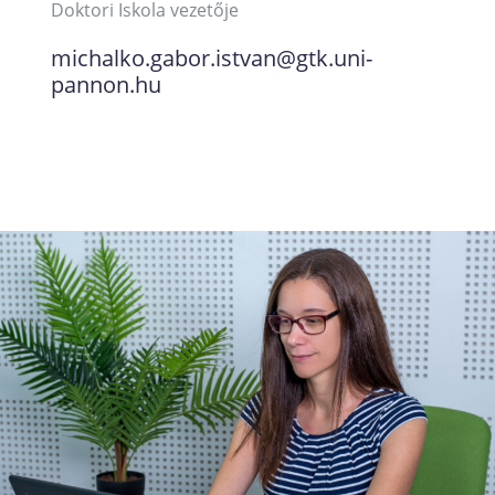
Doktori Iskola vezetője
michalko.gabor.istvan@gtk.uni-
pannon.hu