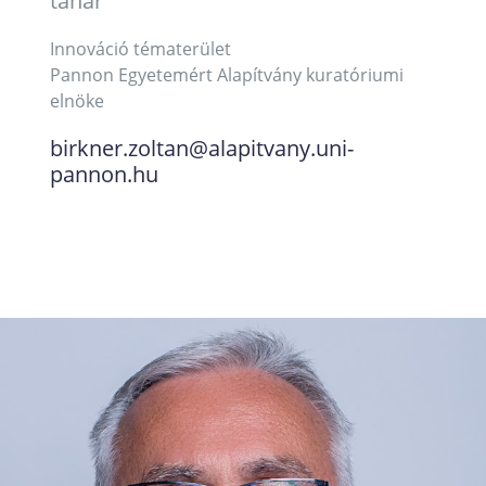
tanár
Innováció tématerület
Pannon Egyetemért Alapítvány kuratóriumi
elnöke
birkner.zoltan@alapitvany.uni-
pannon.hu