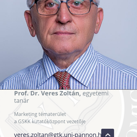
Prof. Dr. Veres Zoltán,
egyetemi
tanár
Marketing tématerület
a GSKK kutatóközpont vezetője
veres.zoltan@gtk.uni-pannon.hu